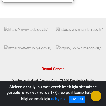
Resmi Gazete
Yenice Mahallesi, Ankara Cad., 71800 Keskin/Kırıkkale
Sizlere daha iyi hizmet verebilmek için sitemizde
0318 515 30 37
çerezlere yer veriyoruz
🍪 Çerez politikamız hakkında
bilgi edinmek için
tıklayınız
Kabul et