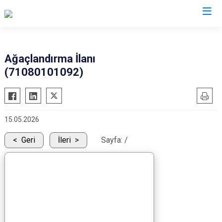
Kırıkkale
Ağaçlandırma İlanı
(71080101092)
Bahşili
Balışeyh
Çelebi
15.05.2026
Delice
Karakeçili
Geri
İleri
Sayfa:
/
Keskin
Sulakyurt
Yahşihan