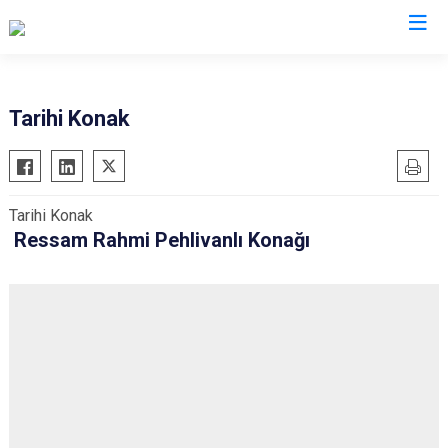
Kırıkkale
Tarihi Konak
Bahşili
Balışeyh
Tarihi Konak
Çelebi
Ressam Rahmi Pehlivanlı Konağı
Delice
Karakeçili
Keskin
Sulakyurt
Yahşihan